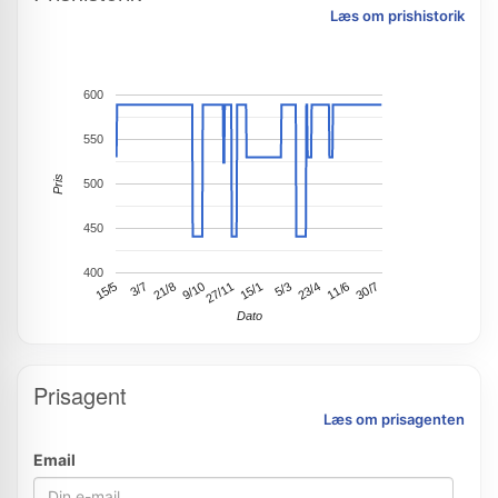
Læs om prishistorik
600
550
Pris
500
450
400
9/10
23/4
15/5
27/11
11/6
3/7
15/1
30/7
21/8
5/3
Dato
Prisagent
Læs om prisagenten
Email