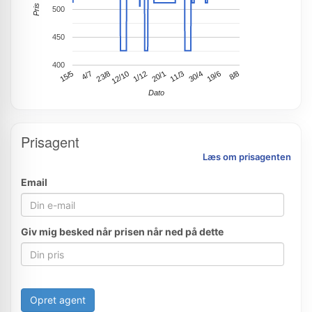
Pris
500
450
400
15/5
4/7
23/8
12/10
1/12
20/1
11/3
30/4
19/6
8/8
Dato
Prisagent
Læs om prisagenten
Email
Giv mig besked når prisen når ned på dette
Opret agent