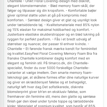
Chantelle - Unikt Floral Covering-design med diskret,
elegant blomstermønster. - Blød memory foam-skål, der
følger og tilpasser sig din kropsform. - Komfortable bøjler
giver optimal støtte uden at gå på kompromis med
komforten. - Sømløst design giver et glat og usynligt look
under tætsiddende tøj. - Kvalitetsmateriale med 85% nylon
og 15% elastan for maksimal holdbarhed og komfort. -
Justerbare elastiske skulderstropper og en blød lukning på
ryggen for perfekt pasform. - Fås i et bredt udvalg af
størrelser og nuancer, der passer til enhver kvinde. -
Chantelle – Et førende fransk mærke kendt for femininitet
og kvalitet.EasyFeel Floral Covering Memory Foam Bra fra
franske Chantelle kombinerer daglig komfort med en
elegant og feminin stil. På timarco.dk, din Chantelle-
specialist, finder du over 5000 forskellige Chantelle-
varianter at vælge imellem. Den smarte memory foam-
teknologi gør, at skålene formes efter dine naturlige kurver
og giver en skræddersyet følelse og et behageligt,
naturligt løft hver dag.Det sofistikerede, diskrete
blomsterprint giver bh'en en eksklusiv følelse, som
fremhæver din feminine stil, mens den glatte og sømløse
finish gør den ideel under tynde toppe og tætsiddende
kjoler. Materialet af premium kvalitet, som består af 85%