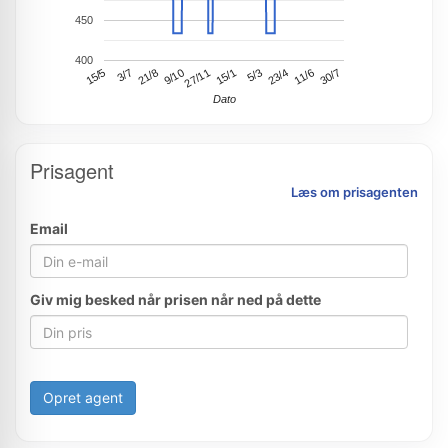
450
400
15/1
15/5
23/4
21/8
30/7
27/11
5/3
11/6
3/7
9/10
Dato
Prisagent
Læs om prisagenten
Email
Giv mig besked når prisen når ned på dette
Opret agent