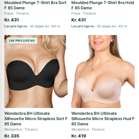
Moulded Plunge T-Shirt Bra Sort
Moulded Plunge T-Shirt Bra Hvid
F 85 Dame
F 85 Dame
Freya
Timarco
Freya
Timarco
Kr. 431
Kr. 431
Lav pris lige nu
30-dages lav: 431 kr.
Lav pris lige nu
30-dages lav: 431 kr.
LAV PRIS LIGE NU
Wonderbra BH Ultimate
Wonderbra BH Ultimate
Silhouette Micro Strapless Sort F
Silhouette Micro Strapless Hud F
85 Dame
85 Dame
Wonderbra
Timarco
Wonderbra
Timarco
Kr. 335
Kr. 419