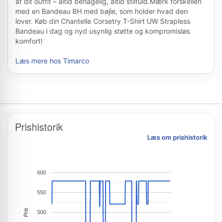
af dit outfit – altid behagelig, altid stilfuld.Mærk forskellen
med en Bandeau BH med bøjle, som holder hvad den
lover. Køb din Chantelle Corsetry T-Shirt UW Strapless
Bandeau i dag og nyd usynlig støtte og kompromisløs
komfort!
Læs mere hos Timarco
Prishistorik
Læs om prishistorik
600
550
Pris
500