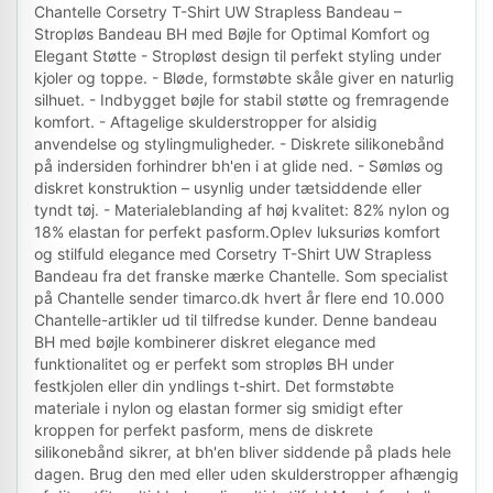
Chantelle Corsetry T-Shirt UW Strapless Bandeau –
Stropløs Bandeau BH med Bøjle for Optimal Komfort og
Elegant Støtte - Stropløst design til perfekt styling under
kjoler og toppe. - Bløde, formstøbte skåle giver en naturlig
silhuet. - Indbygget bøjle for stabil støtte og fremragende
komfort. - Aftagelige skulderstropper for alsidig
anvendelse og stylingmuligheder. - Diskrete silikonebånd
på indersiden forhindrer bh'en i at glide ned. - Sømløs og
diskret konstruktion – usynlig under tætsiddende eller
tyndt tøj. - Materialeblanding af høj kvalitet: 82% nylon og
18% elastan for perfekt pasform.Oplev luksuriøs komfort
og stilfuld elegance med Corsetry T-Shirt UW Strapless
Bandeau fra det franske mærke Chantelle. Som specialist
på Chantelle sender timarco.dk hvert år flere end 10.000
Chantelle-artikler ud til tilfredse kunder. Denne bandeau
BH med bøjle kombinerer diskret elegance med
funktionalitet og er perfekt som stropløs BH under
festkjolen eller din yndlings t-shirt. Det formstøbte
materiale i nylon og elastan former sig smidigt efter
kroppen for perfekt pasform, mens de diskrete
silikonebånd sikrer, at bh'en bliver siddende på plads hele
dagen. Brug den med eller uden skulderstropper afhængig