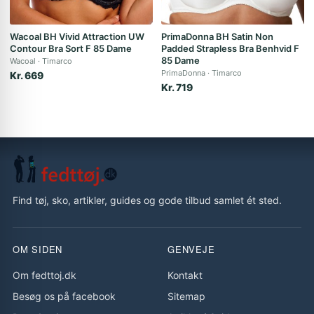
Wacoal BH Vivid Attraction UW
PrimaDonna BH Satin Non
Contour Bra Sort F 85 Dame
Padded Strapless Bra Benhvid F
85 Dame
Wacoal
Timarco
PrimaDonna
Timarco
Kr. 669
Kr. 719
Find tøj, sko, artikler, guides og gode tilbud samlet ét sted.
OM SIDEN
GENVEJE
Om fedttoj.dk
Kontakt
Besøg os på facebook
Sitemap