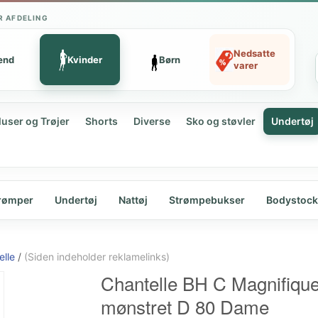
R AFDELING
Nedsatte
ænd
Kvinder
Børn
varer
luser og Trøjer
Shorts
Diverse
Sko og støvler
Undertøj
rømper
Undertøj
Nattøj
Strømpebukser
Bodystock
elle
/
(Siden indeholder reklamelinks)
Chantelle BH C Magnifiqu
mønstret D 80 Dame