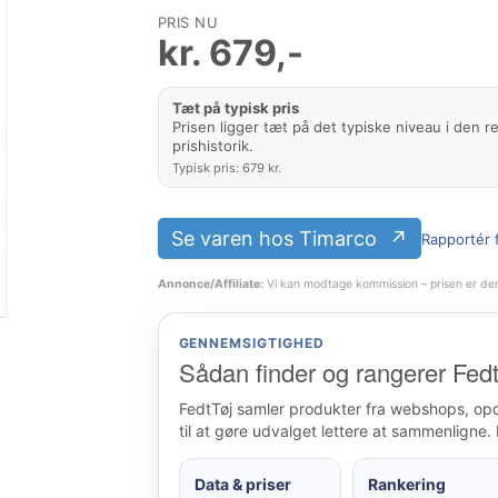
PRIS NU
kr.
679
,-
Tæt på typisk pris
Prisen ligger tæt på det typiske niveau i den r
prishistorik.
Typisk pris: 679 kr.
Se varen hos Timarco
Rapportér f
Annonce/Affiliate:
Vi kan modtage kommission – prisen er de
GENNEMSIGTIGHED
Sådan finder og rangerer Fedt
FedtTøj samler produkter fra webshops, op
til at gøre udvalget lettere at sammenligne. 
Data & priser
Rankering