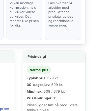
Vi kan modtage
Læs hvordan vi
kommission, hvis
arbejder med
du klikker videre
produktfeeds,
t
og køber. Det
prisdata, guides
ændrer ikke prisen
og redaktionelle
for dig.
vurderinger.
Prisindsigt
Normal pris
Typisk pris:
679 kr.
30-dages lav:
509 kr.
Min/max:
509 / 679 kr.
Prisændringer:
15
Prisen ligger tæt på produktets
priser
typiske niveau.