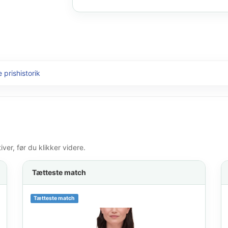
 prishistorik
er, før du klikker videre.
Tætteste match
Tætteste match