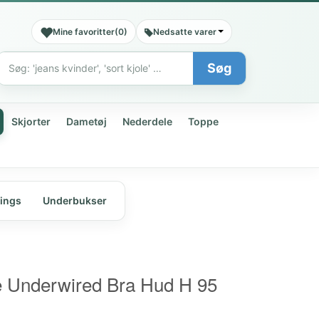
Mine favoritter
(
0
)
Nedsatte varer
Søg
Søg
Skjorter
Dametøj
Nederdele
Toppe
ings
Underbukser
e Underwired Bra Hud H 95