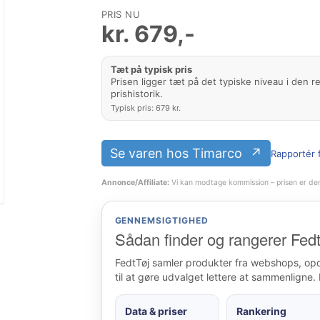
PRIS NU
kr.
679
,-
Tæt på typisk pris
Prisen ligger tæt på det typiske niveau i den r
prishistorik.
Typisk pris: 679 kr.
Se varen hos Timarco
Rapportér f
Annonce/Affiliate:
Vi kan modtage kommission – prisen er de
GENNEMSIGTIGHED
Sådan finder og rangerer Fedt
FedtTøj samler produkter fra webshops, op
til at gøre udvalget lettere at sammenligne. 
Data & priser
Rankering