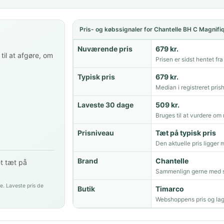
Pris- og købssignaler for Chantelle BH C Magni
Nuværende pris
679 kr.
til at afgøre, om
Prisen er sidst hentet fr
Typisk pris
679 kr.
Median i registreret prish
Laveste 30 dage
509 kr.
Bruges til at vurdere om 
Prisniveau
Tæt på typisk pris
Den aktuelle pris ligger
Brand
Chantelle
et tæt på
Sammenlign gerne med s
e. Laveste pris de
Butik
Timarco
Webshoppens pris og lag