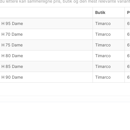
 du lettere kan sammenligne pris, butik og den mest relevante variant
Butik
P
d H 95 Dame
Timarco
6
d H 70 Dame
Timarco
6
d H 75 Dame
Timarco
6
d H 80 Dame
Timarco
6
d H 85 Dame
Timarco
6
d H 90 Dame
Timarco
6