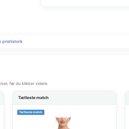
 prishistorik
er, før du klikker videre.
Tætteste match
Tætteste match