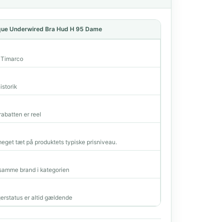
fique Underwired Bra Hud H 95 Dame
a Timarco
istorik
rabatten er reel
 meget tæt på produktets typiske prisniveau.
amme brand i kategorien
erstatus er altid gældende