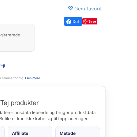
Gem favorit
Save
egistrerede
ejl
n samme for dig.
Læs mere
.
Tøj produkter
daterer prisdata løbende og bruger produktdata
Butikker kan ikke købe sig til topplaceringer.
Affiliate
Metode