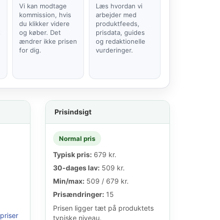
Vi kan modtage
Læs hvordan vi
kommission, hvis
arbejder med
du klikker videre
produktfeeds,
t
og køber. Det
prisdata, guides
ændrer ikke prisen
og redaktionelle
for dig.
vurderinger.
Prisindsigt
Normal pris
Typisk pris:
679 kr.
30-dages lav:
509 kr.
Min/max:
509 / 679 kr.
Prisændringer:
15
Prisen ligger tæt på produktets
priser
typiske niveau.