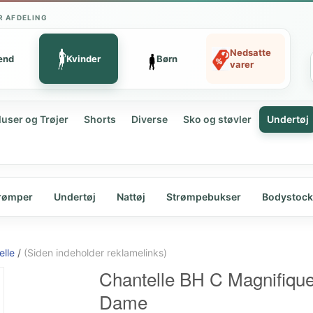
R AFDELING
Nedsatte
ænd
Kvinder
Børn
varer
luser og Trøjer
Shorts
Diverse
Sko og støvler
Undertøj
rømper
Undertøj
Nattøj
Strømpebukser
Bodystock
elle
/
(Siden indeholder reklamelinks)
Chantelle BH C Magnifiqu
Dame