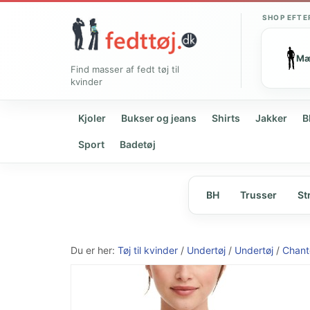
SHOP EFTE
M
Find masser af fedt tøj til
kvinder
Kjoler
Bukser og jeans
Shirts
Jakker
B
Sport
Badetøj
BH
Trusser
St
Du er her:
Tøj til kvinder
/
Undertøj
/
Undertøj
/
Chant