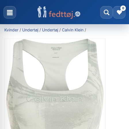
0
Kvinder
/
Undertøj
/
Undertøj
/
Calvin Klein
/