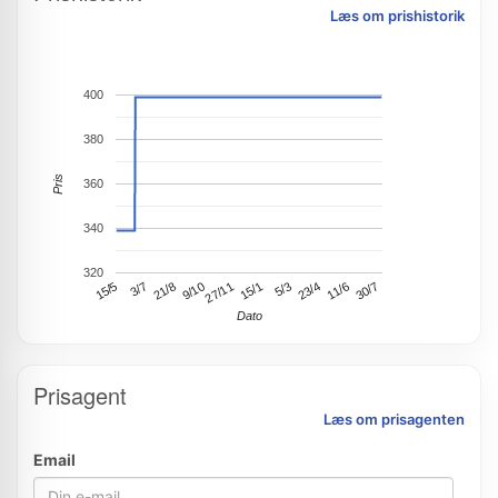
Læs om prishistorik
400
380
Pris
360
340
320
15/1
15/5
23/4
21/8
30/7
27/11
5/3
11/6
3/7
9/10
Dato
Prisagent
Læs om prisagenten
Email