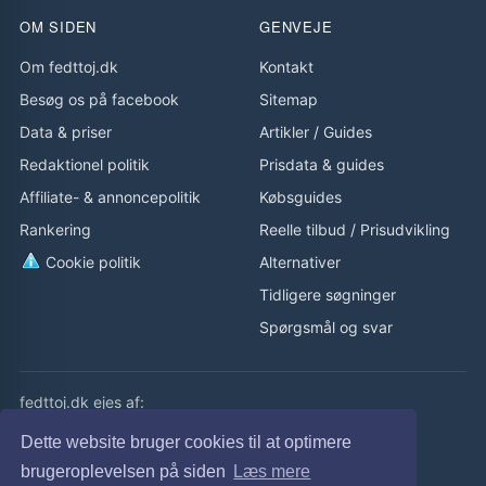
OM SIDEN
GENVEJE
Om fedttoj.dk
Kontakt
Besøg os på facebook
Sitemap
Data & priser
Artikler
/
Guides
Redaktionel politik
Prisdata & guides
Affiliate- & annoncepolitik
Købsguides
Rankering
Reelle tilbud
/
Prisudvikling
Cookie politik
Alternativer
Tidligere søgninger
Spørgsmål og svar
fedttoj.dk ejes af:
eLaursen ApS
Dette website bruger cookies til at optimere
Cvr: 32308929
brugeroplevelsen på siden
Læs mere