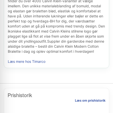
finder du over 4000 Calvin Klein-varianter at vælge
imellem. Den unikke materialeblanding af bomuld, modal
og elastan gør braletten blød, elastisk og komfortabel at
have på. Uden irriterende lukninger eller bøjler er dette en
perfekt top og hverdags-BH for dig, der værdsætter
komfort uden at gå på kompromis med trendy design. Den
ikoniske elastikkant med Calvin Kleins stilrene logo gør
plagget lige så flot at vise frem under en åben skjorte som
under dit yndlingsoutfit.Suppler din garderobe med denne
alsidige bralette – bestil din Calvin Klein Modern Cotton
Bralette i dag og oplev optimal komfort i hverdagen!
Læs mere hos Timarco
Prishistorik
Læs om prishistorik