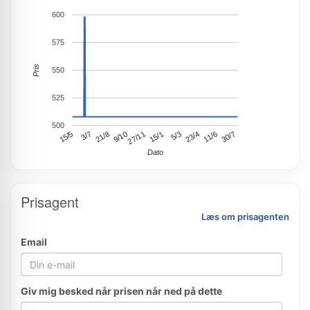
600
575
Pris
550
525
500
15/1
15/5
23/4
21/8
30/7
27/11
5/3
11/6
3/7
9/10
Dato
Prisagent
Læs om prisagenten
Email
Giv mig besked når prisen når ned på dette