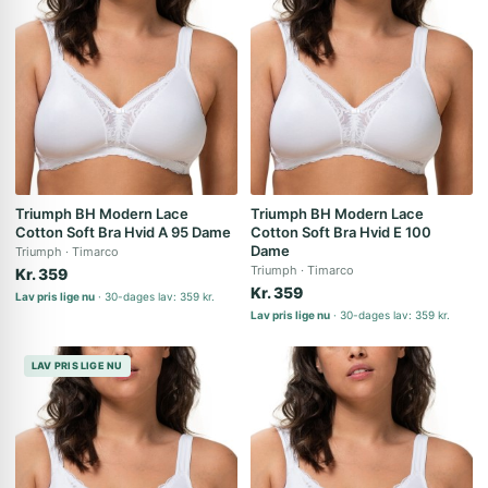
Triumph BH Modern Lace
Triumph BH Modern Lace
Cotton Soft Bra Hvid A 95 Dame
Cotton Soft Bra Hvid E 100
Dame
Triumph
Timarco
Triumph
Timarco
Kr. 359
Kr. 359
Lav pris lige nu
30-dages lav: 359 kr.
Lav pris lige nu
30-dages lav: 359 kr.
LAV PRIS LIGE NU