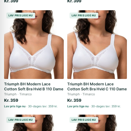
Kr. 399
Kr. 399
LAV PRIS LIGE NU
LAV PRIS LIGE NU
Triumph BH Modern Lace
Triumph BH Modern Lace
Cotton Soft Bra Hvid B 110 Dame
Cotton Soft Bra Hvid C 110 Dame
Triumph
Timarco
Triumph
Timarco
Kr. 359
Kr. 359
Lav pris lige nu
30-dages lav: 359 kr.
Lav pris lige nu
30-dages lav: 359 kr.
LAV PRIS LIGE NU
LAV PRIS LIGE NU