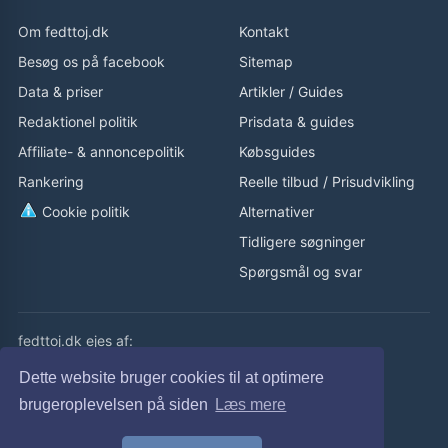
Om fedttoj.dk
Kontakt
Besøg os på facebook
Sitemap
Data & priser
Artikler
/
Guides
Redaktionel politik
Prisdata & guides
Affiliate- & annoncepolitik
Købsguides
Rankering
Reelle tilbud
/
Prisudvikling
Cookie politik
Alternativer
Tidligere søgninger
Spørgsmål og svar
fedttoj.dk ejes af:
eLaursen ApS
Dette website bruger cookies til at optimere
Cvr: 32308929
brugeroplevelsen på siden
Læs mere
fedttoj.dk drevet siden 2011