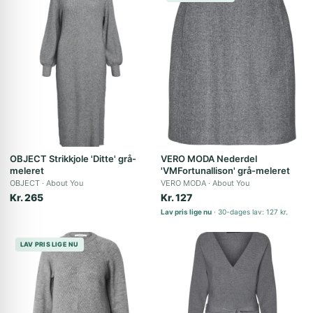
OBJECT Strikkjole 'Ditte' grå-
VERO MODA Nederdel
meleret
'VMFortunallison' grå-meleret
OBJECT
About You
VERO MODA
About You
Kr. 265
Kr. 127
Lav pris lige nu
30-dages lav: 127 kr.
LAV PRIS LIGE NU