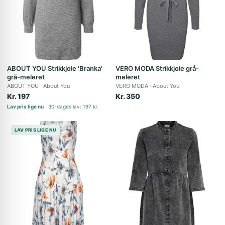
ABOUT YOU Strikkjole 'Branka'
VERO MODA Strikkjole grå-
grå-meleret
meleret
ABOUT YOU
About You
VERO MODA
About You
Kr. 197
Kr. 350
Lav pris lige nu
30-dages lav: 197 kr.
LAV PRIS LIGE NU