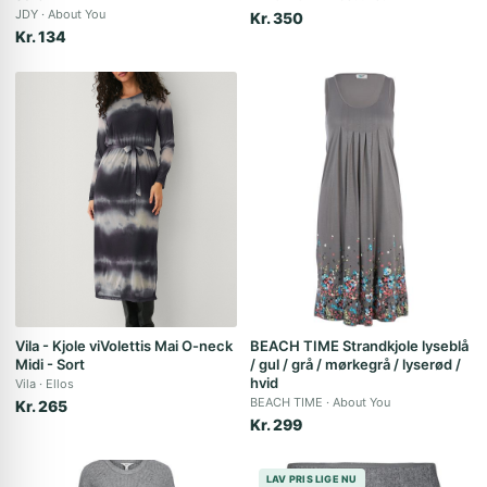
JDY
About You
Kr. 350
Kr. 134
Vila - Kjole viVolettis Mai O-neck
BEACH TIME Strandkjole lyseblå
Midi - Sort
/ gul / grå / mørkegrå / lyserød /
hvid
Vila
Ellos
BEACH TIME
About You
Kr. 265
Kr. 299
LAV PRIS LIGE NU