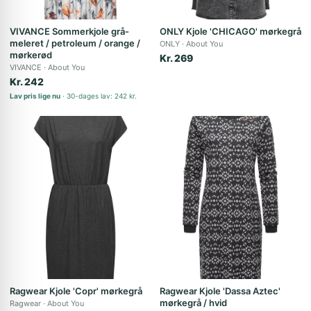
VIVANCE Sommerkjole grå-
ONLY Kjole 'CHICAGO' mørkegrå
meleret / petroleum / orange /
ONLY
About You
mørkerød
Kr. 269
VIVANCE
About You
Kr. 242
Lav pris lige nu
30-dages lav: 242 kr.
Ragwear Kjole 'Copr' mørkegrå
Ragwear Kjole 'Dassa Aztec'
mørkegrå / hvid
Ragwear
About You