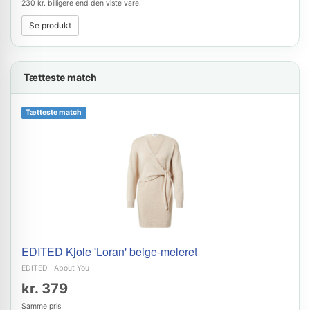
230 kr. billigere end den viste vare.
Se produkt
Tætteste match
Tætteste match
EDITED Kjole 'Loran' beige-meleret
EDITED
·
About You
kr. 379
Samme pris