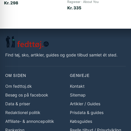
Ragwear
About You
Kr. 298
Kr. 335
Find tøj, sko, artikler, guides og gode tilbud samlet ét sted.
OM SIDEN
GENVEJE
Om fedttoj.dk
Kontakt
Besøg os på facebook
Sitemap
Data & priser
Artikler
/
Guides
Redaktionel politik
Prisdata & guides
Affiliate- & annoncepolitik
Købsguides
Rankering
Reelle tilbud
/
Prisudvikling