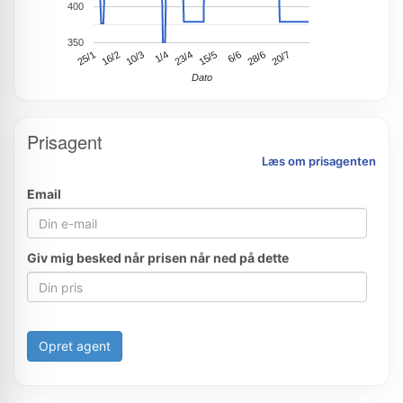
400
350
20/7
16/2
23/4
25/1
28/6
1/4
6/6
10/3
15/5
Dato
Prisagent
Læs om prisagenten
Email
Giv mig besked når prisen når ned på dette
Opret agent