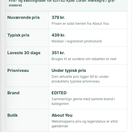
Pris- og købssignaler for EDITED Kjole 'Loran' mørkegrå / grå-
meleret
Nuværende pris
379 kr.
Prisen er sidst hentet fra About You
Typisk pris
439 kr.
Median i registreret prishistorik
Laveste 30 dage
351 kr.
Bruges til at vurdere om rabatten er reel
Prisniveau
Under typisk pris
Den aktuelle pris ligger 60 kr. under
produktets typiske prisniveau.
Brand
EDITED
Sammenlign gerne med samme brand i
kategorien
Butik
About You
Webshoppens pris og lagerstatus er altid
gældende