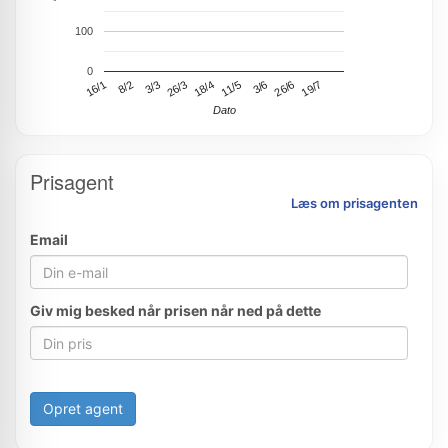
100
0
19/7
8/2
26/3
11/5
26/6
16/1
3/3
18/4
3/6
Dato
Prisagent
Læs om prisagenten
Email
Giv mig besked når prisen når ned på dette
Opret agent