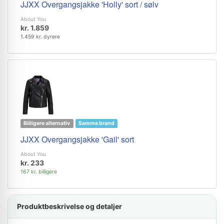
JJXX Overgangsjakke 'Holly' sort / sølv
About You
kr. 1.859
1.459 kr. dyrere
Billigere alternativ
Samme brand
JJXX Overgangsjakke 'Gail' sort
About You
kr. 233
167 kr. billigere
Produktbeskrivelse og detaljer