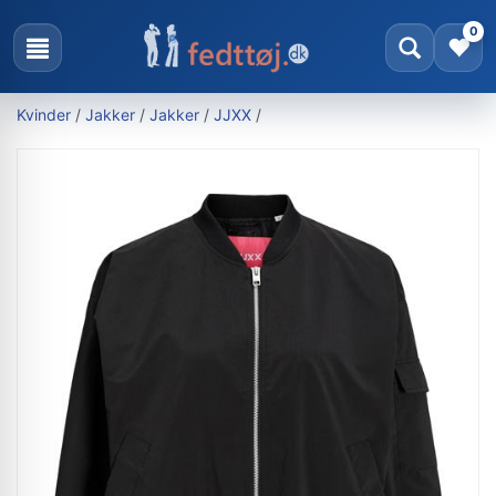
0
Kvinder
/
Jakker
/
Jakker
/
JJXX
/