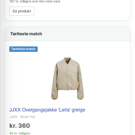
167 kr. billigere end den viste vare.
Se produkt
Tætteste match
Tætteste match
JJXX Overgangsjakke 'Leila' greige
JJXX
·
About You
kr. 360
40 kr. billigere