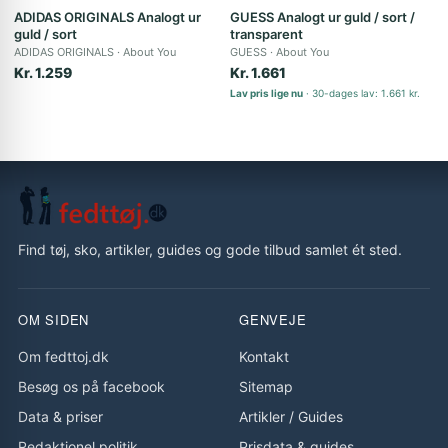
ADIDAS ORIGINALS Analogt ur
GUESS Analogt ur guld / sort /
guld / sort
transparent
ADIDAS ORIGINALS
About You
GUESS
About You
Kr. 1.259
Kr. 1.661
Lav pris lige nu
30-dages lav: 1.661 kr.
Find tøj, sko, artikler, guides og gode tilbud samlet ét sted.
OM SIDEN
GENVEJE
Om fedttoj.dk
Kontakt
Besøg os på facebook
Sitemap
Data & priser
Artikler
/
Guides
Redaktionel politik
Prisdata & guides