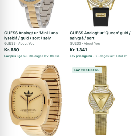
GUESS Analogt ur 'Mini Luna'
GUESS Analogt ur 'Queen' guld /
lyseblå / guld / sort / sølv
sølvgrå / sort
GUESS
About You
GUESS
About You
Kr. 880
Kr. 1.341
Lav pris lige nu
30-dages lav: 880 kr.
Lav pris lige nu
30-dages lav: 1.341 kr.
LAV PRIS LIGE NU