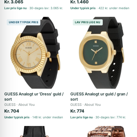
Kr. 3.065
Kr. 1.460
Lav pris lige nu
30-dages lav: 3.065 kr.
Under typisk pris
422 kr. under median
UNDER TYPISK PRIS
LAV PRIS LIGE NU
GUESS Analogt ur 'Dress' guld /
GUESS Analogt ur guld / gran /
sort
sort
GUESS
About You
GUESS
About You
Kr. 704
Kr. 774
Under typisk pris
148 kr. under median
Lav pris lige nu
30-dages lav: 774 kr.