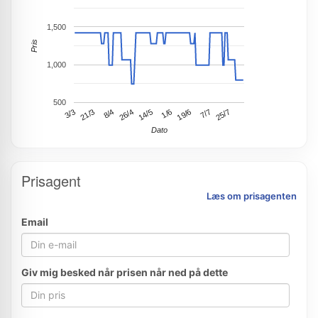
1,500
Pris
1,000
500
19/6
21/3
25/7
26/4
1/6
3/3
7/7
8/4
14/5
Dato
Prisagent
Læs om prisagenten
Email
Giv mig besked når prisen når ned på dette