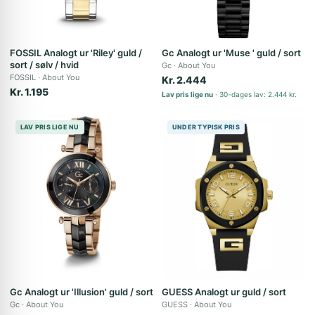
FOSSIL Analogt ur 'Riley' guld /
Gc Analogt ur 'Muse ' guld / sort
sort / sølv / hvid
Gc
About You
FOSSIL
About You
Kr. 2.444
Kr. 1.195
Lav pris lige nu
30-dages lav: 2.444 kr.
LAV PRIS LIGE NU
UNDER TYPISK PRIS
Gc Analogt ur 'Illusion' guld / sort
GUESS Analogt ur guld / sort
Gc
About You
GUESS
About You