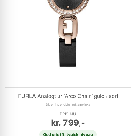
FURLA Analogt ur 'Arco Chain' guld / sort
Siden indeholder reklamelinks
PRIS NU
kr.
799,-
God pris ift. typisk niveau