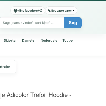
Mine favoritter
(
0
)
Nedsatte varer
Søg
Søg
Skjorter
Dametøj
Nederdele
Toppe
ktrøjer
je Adicolor Trefoil Hoodie -