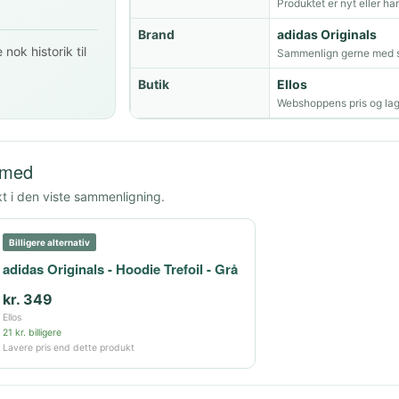
Produktet er nyt eller ha
Brand
adidas Originals
nok historik til
Sammenlign gerne med s
Butik
Ellos
Webshoppens pris og lag
 med
kt i den viste sammenligning.
Billigere alternativ
adidas Originals - Hoodie Trefoil - Grå
kr. 349
Ellos
21 kr. billigere
Lavere pris end dette produkt