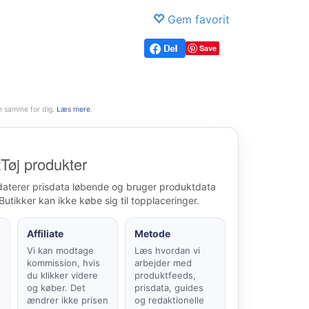
Gem favorit
Save
n samme for dig.
Læs mere
.
Tøj produkter
daterer prisdata løbende og bruger produktdata
Butikker kan ikke købe sig til topplaceringer.
Affiliate
Metode
Vi kan modtage
Læs hvordan vi
kommission, hvis
arbejder med
du klikker videre
produktfeeds,
t
og køber. Det
prisdata, guides
ændrer ikke prisen
og redaktionelle