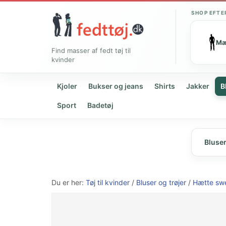
SHOP EFTE
M
Find masser af fedt tøj til
kvinder
Kjoler
Bukser og jeans
Shirts
Jakker
B
Sport
Badetøj
Bluse
Du er her:
Tøj til kvinder
/
Bluser og trøjer
/
Hætte sw