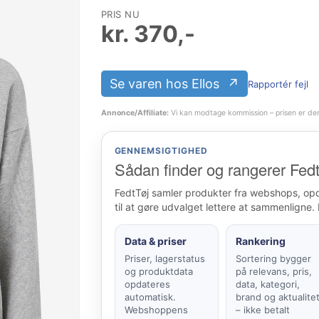
PRIS NU
kr.
370
,-
Se varen hos Ellos
Rapportér fejl
Annonce/Affiliate:
Vi kan modtage kommission – prisen er de
GENNEMSIGTIGHED
Sådan finder og rangerer Fedt
FedtTøj samler produkter fra webshops, op
til at gøre udvalget lettere at sammenligne. 
Data & priser
Rankering
Priser, lagerstatus
Sortering bygger
og produktdata
på relevans, pris,
opdateres
data, kategori,
automatisk.
brand og aktualite
Webshoppens
– ikke betalt