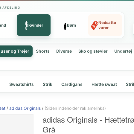
R AFDELING
Nedsatte
ænd
Kvinder
Børn
varer
luser og Trøjer
Shorts
Diverse
Sko og støvler
Undertøj
r
Sweatshirts
Strik
Cardigans
Hætte sweat
Stri
eat
/
adidas Originals
/
(Siden indeholder reklamelinks)
adidas Originals - Hættetrø
Grå