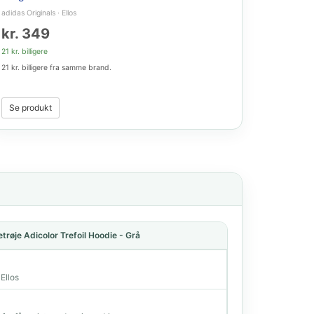
adidas Originals
·
Ellos
kr. 349
21 kr. billigere
21 kr. billigere fra samme brand.
Se produkt
trøje Adicolor Trefoil Hoodie - Grå
 Ellos