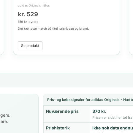
adidas Originals
·
Ellos
kr. 529
159 kr. dyrere
Det tætteste match på titel, prisniveau og brand.
Se produkt
Pris- og købssignaler for adidas Originals - Hætte
Nuværende pris
370 kr.
igere.
Prisen er sidst hentet fra
dere.
Prishistorik
Ikke nok data endnu