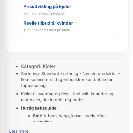
Prisudvikling på kjoler
Se historiske prisniveauer.
Reelle tilbud til kvinder
Tilbud vurderet med prisdata.
Kategori: Kjoler
Sortering: Standard-sortering - Nyeste produkter -
Ikke sponsoreret. Ingen butikker kan betale for
topplacering.
Kjoler til hverdag og fest – find snit, længder og
materialer, der klæder dig bedst.
Hurtig købsguide:
Snit:
A-form, wrap, loose – vælg efter
anledning.
Længde:
mini/midi/maxi – tænk på sæson og
Læs mere