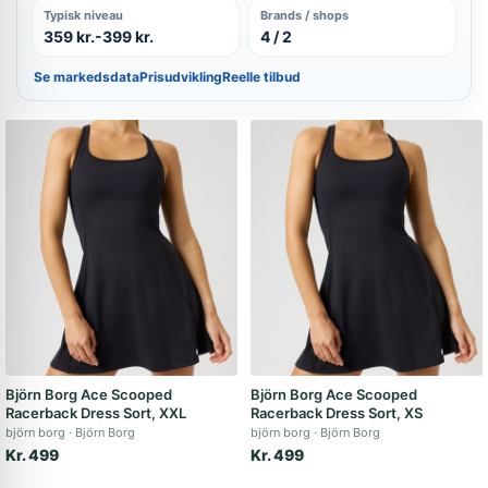
Typisk niveau
Brands / shops
359 kr.-399 kr.
4 / 2
Se markedsdata
Prisudvikling
Reelle tilbud
Björn Borg Ace Scooped
Björn Borg Ace Scooped
Racerback Dress Sort, XXL
Racerback Dress Sort, XS
björn borg
Björn Borg
björn borg
Björn Borg
Kr. 499
Kr. 499