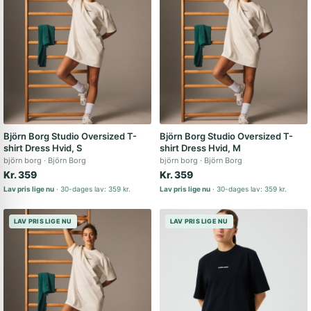
Björn Borg Studio Oversized T-
Björn Borg Studio Oversized T-
shirt Dress Hvid, S
shirt Dress Hvid, M
björn borg
Björn Borg
björn borg
Björn Borg
Kr. 359
Kr. 359
Lav pris lige nu
30-dages lav: 359 kr.
Lav pris lige nu
30-dages lav: 359 kr.
LAV PRIS LIGE NU
LAV PRIS LIGE NU