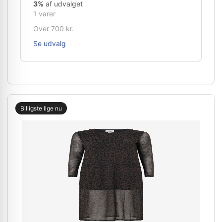
3%
af udvalget
1 varer
Over 700 kr.
Se udvalg
Billigste lige nu