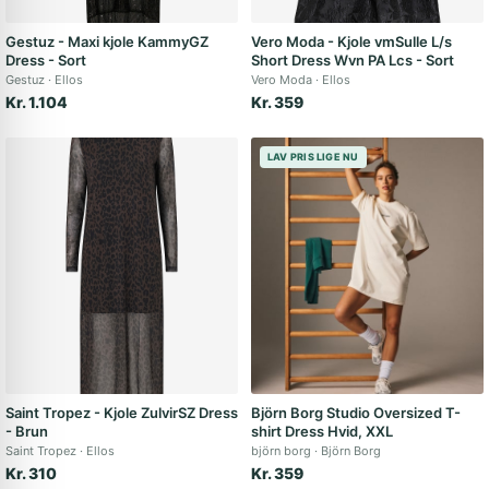
Gestuz - Maxi kjole KammyGZ
Vero Moda - Kjole vmSulle L/s
Dress - Sort
Short Dress Wvn PA Lcs - Sort
Gestuz
Ellos
Vero Moda
Ellos
Kr. 1.104
Kr. 359
LAV PRIS LIGE NU
Saint Tropez - Kjole ZulvirSZ Dress
Björn Borg Studio Oversized T-
- Brun
shirt Dress Hvid, XXL
Saint Tropez
Ellos
björn borg
Björn Borg
Kr. 310
Kr. 359