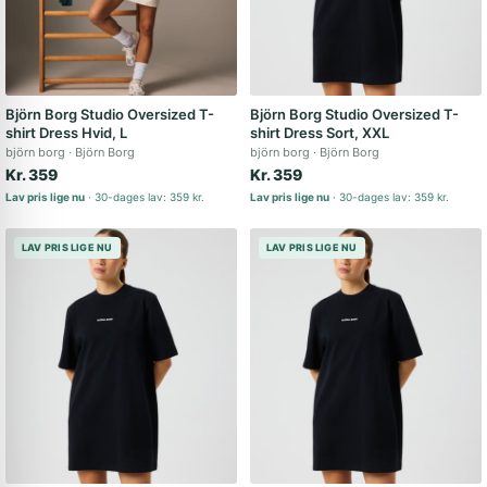
Björn Borg Studio Oversized T-
Björn Borg Studio Oversized T-
shirt Dress Hvid, L
shirt Dress Sort, XXL
björn borg
Björn Borg
björn borg
Björn Borg
Kr. 359
Kr. 359
Lav pris lige nu
30-dages lav: 359 kr.
Lav pris lige nu
30-dages lav: 359 kr.
LAV PRIS LIGE NU
LAV PRIS LIGE NU