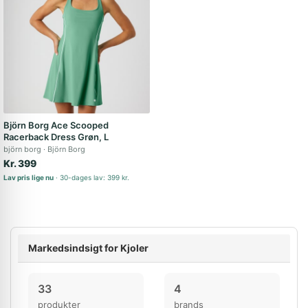
Björn Borg Ace Scooped
Racerback Dress Grøn, L
björn borg
Björn Borg
Kr. 399
Lav pris lige nu
30-dages lav: 399 kr.
Markedsindsigt for Kjoler
33
4
produkter
brands