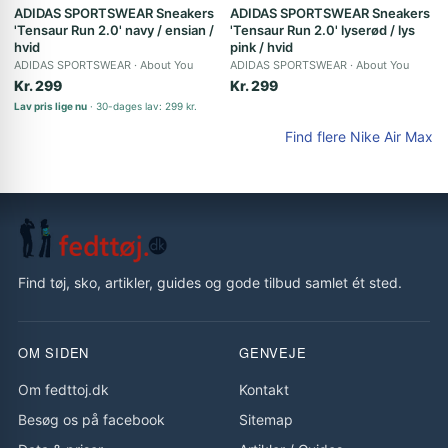
ADIDAS SPORTSWEAR Sneakers
ADIDAS SPORTSWEAR Sneakers
'Tensaur Run 2.0' navy / ensian /
'Tensaur Run 2.0' lyserød / lys
hvid
pink / hvid
ADIDAS SPORTSWEAR
About You
ADIDAS SPORTSWEAR
About You
Kr. 299
Kr. 299
Lav pris lige nu
30-dages lav: 299 kr.
Find flere Nike Air Max
Find tøj, sko, artikler, guides og gode tilbud samlet ét sted.
OM SIDEN
GENVEJE
Om fedttoj.dk
Kontakt
Besøg os på facebook
Sitemap