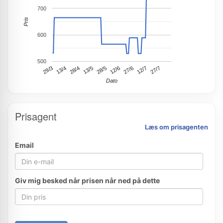
700
Pris
600
500
13/5
28/5
12/6
27/6
12/7
27/7
29/3
13/4
28/4
Dato
Prisagent
Læs om prisagenten
Email
Giv mig besked når prisen når ned på dette