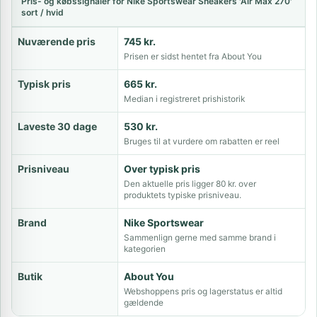
Pris- og købssignaler for Nike Sportswear Sneakers 'Air Max 270'
sort / hvid
Nuværende pris
745 kr.
Prisen er sidst hentet fra About You
Typisk pris
665 kr.
Median i registreret prishistorik
Laveste 30 dage
530 kr.
Bruges til at vurdere om rabatten er reel
Prisniveau
Over typisk pris
Den aktuelle pris ligger 80 kr. over
produktets typiske prisniveau.
Brand
Nike Sportswear
Sammenlign gerne med samme brand i
kategorien
Butik
About You
Webshoppens pris og lagerstatus er altid
gældende