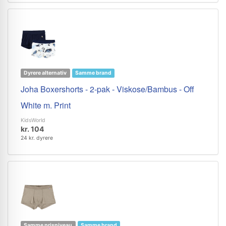
Dyrere alternativ
Samme brand
Joha Boxershorts - 2-pak - Viskose/Bambus - Off
White m. Print
KidsWorld
kr. 104
24 kr. dyrere
Samme prisniveau
Samme brand