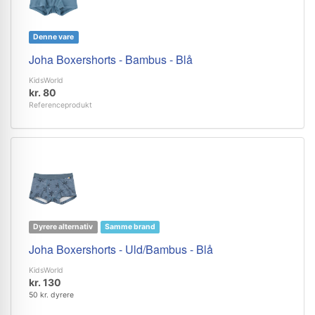
Denne vare
Joha Boxershorts - Bambus - Blå
KidsWorld
kr. 80
Referenceprodukt
Dyrere alternativ
Samme brand
Joha Boxershorts - Uld/Bambus - Blå
KidsWorld
kr. 130
50 kr. dyrere