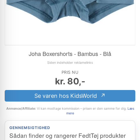
Joha Boxershorts - Bambus - Blå
Siden indeholder reklamelinks
PRIS NU
kr.
80,-
Se varen hos KidsWorld
Annonce/Affiliate:
Vi kan modtage kommission – prisen er den samme for dig.
Læs
mere
GENNEMSIGTIGHED
Sådan finder og rangerer FedtTøj produkter