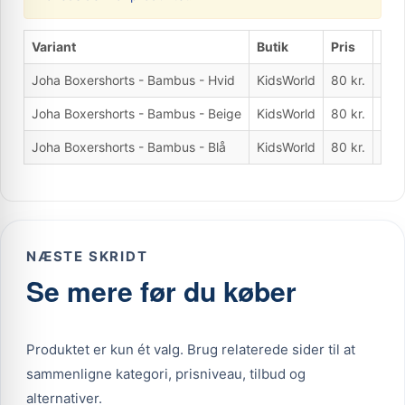
Variant
Butik
Pris
Hov
Joha Boxershorts - Bambus - Hvid
KidsWorld
80 kr.
Ja
Joha Boxershorts - Bambus - Beige
KidsWorld
80 kr.
Nej
Joha Boxershorts - Bambus - Blå
KidsWorld
80 kr.
Nej
NÆSTE SKRIDT
Se mere før du køber
Produktet er kun ét valg. Brug relaterede sider til at
sammenligne kategori, prisniveau, tilbud og
alternativer.