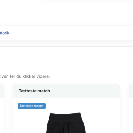
storik
er, før du klikker videre.
Tætteste match
Tætteste match