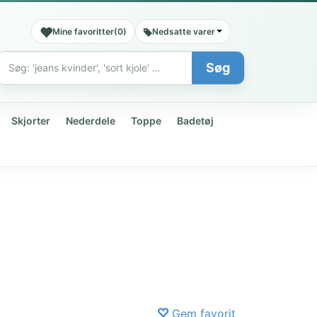
Mine favoritter
(
0
)
Nedsatte varer
Søg
Søg
Skjorter
Nederdele
Toppe
Badetøj
Gem favorit