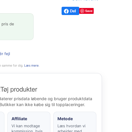
Save
 pris de
r fejl
n samme for dig.
Læs mere
.
Tøj produkter
daterer prisdata løbende og bruger produktdata
Butikker kan ikke købe sig til topplaceringer.
Affiliate
Metode
Vi kan modtage
Læs hvordan vi
kommission, hvis
arbejder med