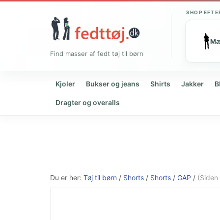
SHOP EFTE
M
Find masser af fedt tøj til børn
Kjoler
Bukser og jeans
Shirts
Jakker
B
Dragter og overalls
Du er her:
Tøj til børn
/
Shorts
/
Shorts
/
GAP
/
(Siden