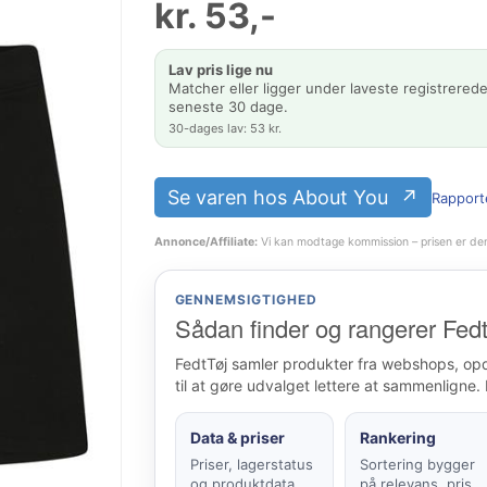
kr.
53
,-
Lav pris lige nu
Matcher eller ligger under laveste registrerede
seneste 30 dage.
30-dages lav: 53 kr.
Se varen hos About You
Rapporté
Annonce/Affiliate:
Vi kan modtage kommission – prisen er de
GENNEMSIGTIGHED
Sådan finder og rangerer Fedt
FedtTøj samler produkter fra webshops, op
til at gøre udvalget lettere at sammenligne. 
Data & priser
Rankering
Priser, lagerstatus
Sortering bygger
og produktdata
på relevans, pris,