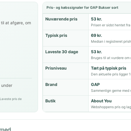
Pris- og købssignaler for GAP Bukser sort
Nuværende pris
53 kr.
til at afgøre, om
Prisen er sidst hentet fr
Typisk pris
69 kr.
Median i registreret prish
Laveste 30 dage
53 kr.
Bruges til at vurdere om 
Prisniveau
Tæt på typisk pris
Den aktuelle pris ligger 
Brand
GAP
. under
Sammenlign gerne med s
 Laveste pris de
Butik
About You
Webshoppens pris og lag
 med