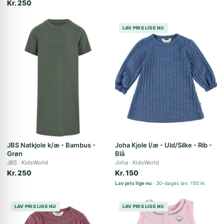
Kr. 250
LAV PRIS LIGE NU
JBS Natkjole k/æ - Bambus -
Joha Kjole l/æ - Uld/Silke - Rib -
Grøn
Blå
JBS
KidsWorld
Joha
KidsWorld
Kr. 250
Kr. 150
Lav pris lige nu
30-dages lav: 150 kr.
LAV PRIS LIGE NU
LAV PRIS LIGE NU