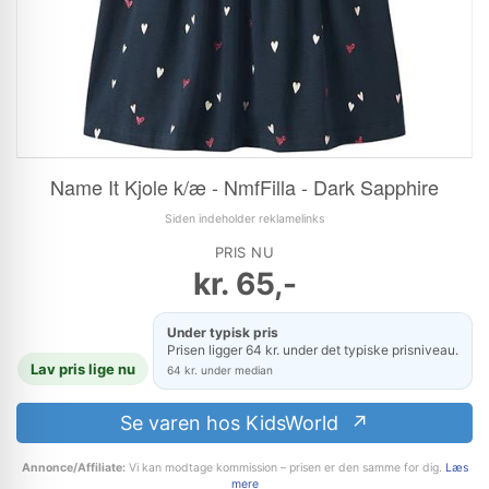
Name It Kjole k/æ - NmfFilla - Dark Sapphire
Siden indeholder reklamelinks
PRIS NU
kr.
65,-
Under typisk pris
Prisen ligger 64 kr. under det typiske prisniveau.
Lav pris lige nu
64 kr. under median
Se varen hos KidsWorld
Annonce/Affiliate:
Vi kan modtage kommission – prisen er den samme for dig.
Læs
mere