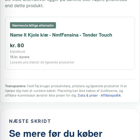
end dette produkt.
Nærmeste billige alternativ
Name It Kjole k/æ - NmfFensina - Tender Touch
kr. 80
KidsWorld
15 kr. dyrere
Laveste pris blandt de lignende produkter
Transparens:
FedtTøj bruger produktdata, prisdata og lignende produkter til at
hjælpe dig med at vurdere købet. Placering kan ikke købes af butikkerne, og
affiliate-kommission ændrer ikke prisen for dig.
Data & priser
·
Affiliatepolitik
.
NÆSTE SKRIDT
Se mere før du køber