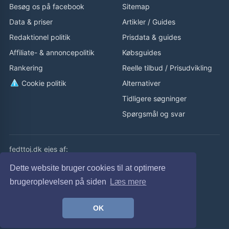
Besøg os på facebook
Sitemap
Data & priser
Artikler
/
Guides
Redaktionel politik
Prisdata & guides
Affiliate- & annoncepolitik
Købsguides
Rankering
Reelle tilbud
/
Prisudvikling
Cookie politik
Alternativer
Tidligere søgninger
Spørgsmål og svar
fedttoj.dk ejes af:
eLaursen ApS
Dette website bruger cookies til at optimere
Cvr: 32308929
brugeroplevelsen på siden
Læs mere
fedttoj.dk drevet siden 2011
OK
© fedttoj.dk 2026