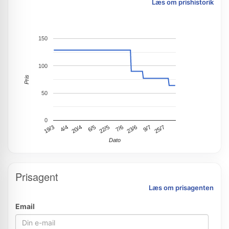
Læs om prishistorik
150
100
Pris
50
0
19/3
20/4
22/5
23/6
25/7
4/4
6/5
7/6
9/7
Dato
Prisagent
Læs om prisagenten
Email