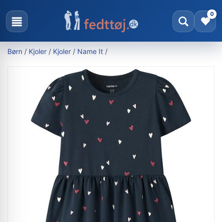
0
Børn
/
Kjoler
/
Kjoler
/
Name It
/