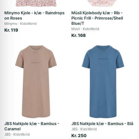
Minymo Kjole - k/æ - Raindrops
Müsli Kjolebody k/æ - Rib -
on Roses
Picnic Frill - Primrose/Shell
Blue/T
Minymo
KidsWorld
Müsli
KidsWorld
Kr. 119
Kr. 168
JBS Natkjole k/æ - Bambus -
JBS Natkjole k/æ - Bambus - Blå
Caramel
JBS
KidsWorld
JBS
KidsWorld
Kr. 250