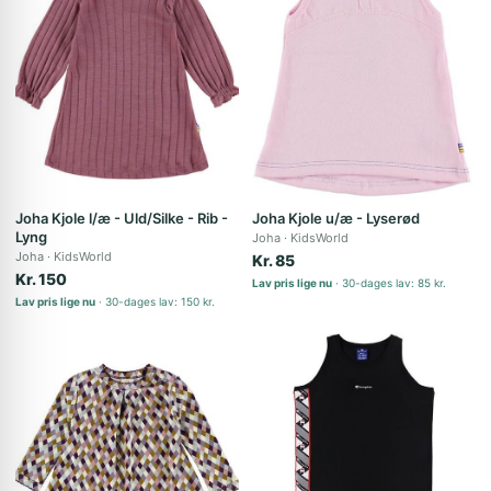
Joha Kjole l/æ - Uld/Silke - Rib -
Joha Kjole u/æ - Lyserød
Lyng
Joha
KidsWorld
Joha
KidsWorld
Kr. 85
Kr. 150
Lav pris lige nu
30-dages lav: 85 kr.
Lav pris lige nu
30-dages lav: 150 kr.