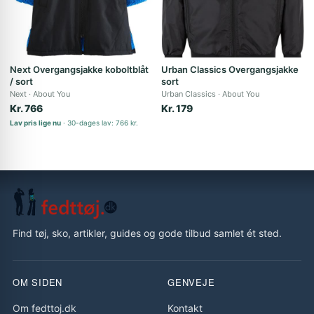
Next Overgangsjakke koboltblåt
Urban Classics Overgangsjakke
/ sort
sort
Next
About You
Urban Classics
About You
Kr. 766
Kr. 179
Lav pris lige nu
30-dages lav: 766 kr.
Find tøj, sko, artikler, guides og gode tilbud samlet ét sted.
OM SIDEN
GENVEJE
Om fedttoj.dk
Kontakt