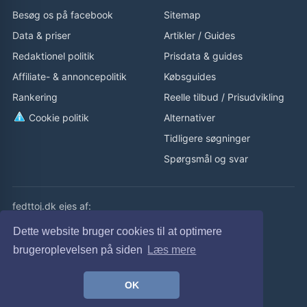
Besøg os på facebook
Sitemap
Data & priser
Artikler
/
Guides
Redaktionel politik
Prisdata & guides
Affiliate- & annoncepolitik
Købsguides
Rankering
Reelle tilbud
/
Prisudvikling
Cookie politik
Alternativer
Tidligere søgninger
Spørgsmål og svar
fedttoj.dk ejes af:
eLaursen ApS
Dette website bruger cookies til at optimere
Cvr: 32308929
brugeroplevelsen på siden
Læs mere
fedttoj.dk drevet siden 2011
OK
© fedttoj.dk 2026