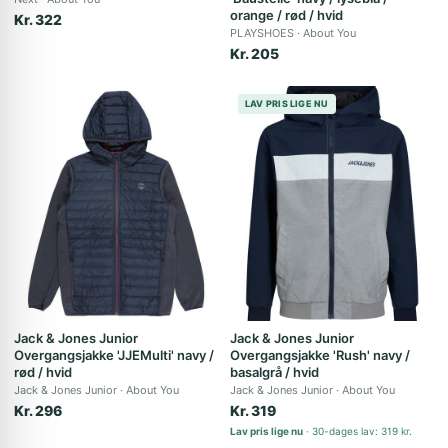
orange / rød / hvid
Kr. 322
PLAYSHOES
About You
Kr. 205
LAV PRIS LIGE NU
Jack & Jones Junior
Jack & Jones Junior
Overgangsjakke 'JJEMulti' navy /
Overgangsjakke 'Rush' navy /
rød / hvid
basalgrå / hvid
Jack & Jones Junior
About You
Jack & Jones Junior
About You
Kr. 296
Kr. 319
Lav pris lige nu
30-dages lav: 319 kr.