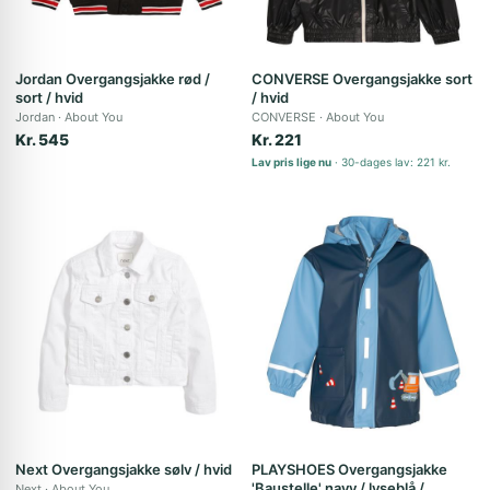
Jordan Overgangsjakke rød /
CONVERSE Overgangsjakke sort
sort / hvid
/ hvid
Jordan
About You
CONVERSE
About You
Kr. 545
Kr. 221
Lav pris lige nu
30-dages lav: 221 kr.
Next Overgangsjakke sølv / hvid
PLAYSHOES Overgangsjakke
'Baustelle' navy / lyseblå /
Next
About You