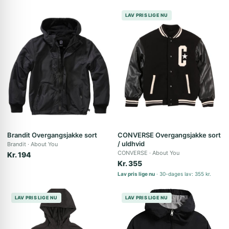
LAV PRIS LIGE NU
Brandit Overgangsjakke sort
CONVERSE Overgangsjakke sort
/ uldhvid
Brandit
About You
CONVERSE
About You
Kr. 194
Kr. 355
Lav pris lige nu
30-dages lav: 355 kr.
LAV PRIS LIGE NU
LAV PRIS LIGE NU