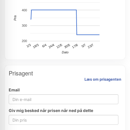
400
Pris
300
200
17/6
24/4
1/3
23/7
30/5
6/4
5/7
12/5
19/3
Dato
Prisagent
Læs om prisagenten
Email
Giv mig besked når prisen når ned på dette