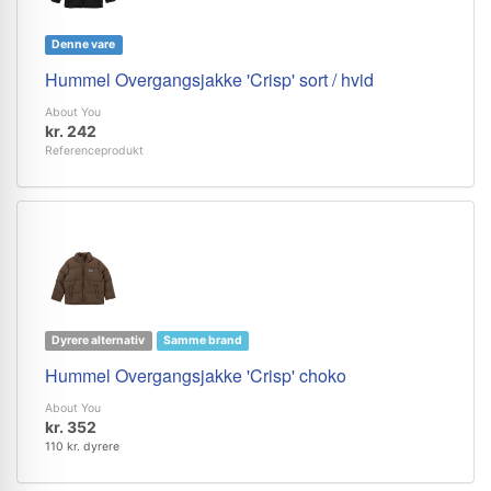
Denne vare
Hummel Overgangsjakke 'Crisp' sort / hvid
About You
kr. 242
Referenceprodukt
Dyrere alternativ
Samme brand
Hummel Overgangsjakke 'Crisp' choko
About You
kr. 352
110 kr. dyrere