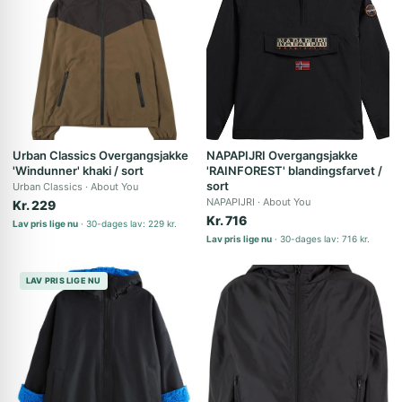
Urban Classics Overgangsjakke
NAPAPIJRI Overgangsjakke
'Windunner' khaki / sort
'RAINFOREST' blandingsfarvet /
sort
Urban Classics
About You
NAPAPIJRI
About You
Kr. 229
Kr. 716
Lav pris lige nu
30-dages lav: 229 kr.
Lav pris lige nu
30-dages lav: 716 kr.
LAV PRIS LIGE NU